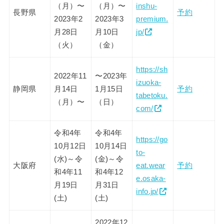
（月）〜
（月）〜
inshu-
長野県
予約
2023年2
2023年3
premium.
月28日
月10日
jp/
（火）
（金）
https://sh
2022年11
〜2023年
izuoka-
静岡県
月14日
1月15日
予約
tabetoku.
（月）〜
（日）
com/
令和4年
令和4年
https://go
10月12日
10月14日
to-
(水)～令
(金)～令
大阪府
eat.wear
予約
和4年11
和4年12
e.osaka-
月19日
月31日
info.jp/
(土)
(土)
2022年12