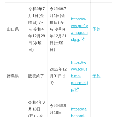
令和4年7
令和4年7
月1日(金
月1日(金
https://w
曜日) か
曜日) か
ww.pref.y
山口県
ら 令和4
ら 令和4
予約
amaguch
年12月28
年12月31
i.lg.jp
日(水曜
日(土曜
日)
日)
https://w
2022年12
ww.tokus
徳島県
販売終了
月31日ま
hima-
予約
で
gourmet.j
p/
令和4年9
令和4年9
月18日
https://ta
月18日
(日)～令
benomi-