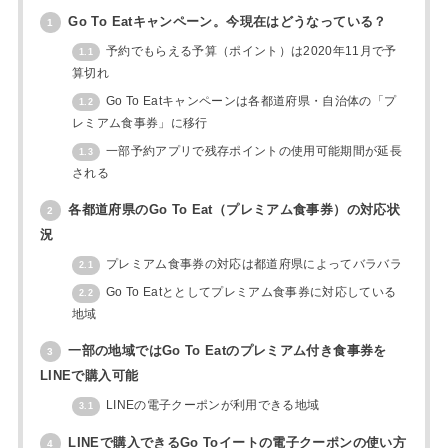
Go To Eatキャンペーン。今現在はどうなっている？
1
予約でもらえる予算（ポイント）は2020年11月で予
1.1
算切れ
Go To Eatキャンペーンは各都道府県・自治体の「プ
1.2
レミアム食事券」に移行
一部予約アプリで残存ポイントの使用可能期間が延長
1.3
される
各都道府県のGo To Eat（プレミアム食事券）の対応状
2
況
プレミアム食事券の対応は都道府県によってバラバラ
2.1
Go To Eatととしてプレミアム食事券に対応している
2.2
地域
一部の地域ではGo To Eatのプレミアム付き食事券を
3
LINEで購入可能
LINEの電子クーポンが利用できる地域
3.1
LINEで購入できるGo Toイートの電子クーポンの使い方
4