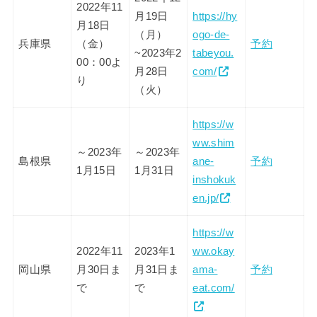
2022年11
月19日
https://hy
月18日
（月）
ogo-de-
兵庫県
（金）
予約
~2023年2
tabeyou.
00：00よ
月28日
com/
り
（火）
https://w
ww.shim
～2023年
～2023年
島根県
ane-
予約
1月15日
1月31日
inshokuk
en.jp/
https://w
2022年11
2023年1
ww.okay
岡山県
月30日ま
月31日ま
ama-
予約
で
で
eat.com/