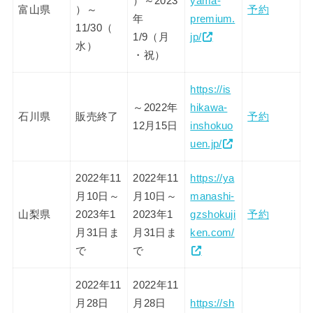
）～2023
yama-
富山県
）～
予約
年
premium.
11/30（
1/9（月
jp/
水）
・祝）
https://is
～2022年
hikawa-
石川県
販売終了
予約
12月15日
inshokuo
uen.jp/
2022年11
2022年11
https://ya
月10日～
月10日～
manashi-
山梨県
2023年1
2023年1
gzshokuji
予約
月31日ま
月31日ま
ken.com/
で
で
2022年11
2022年11
⽉28日
⽉28日
https://sh