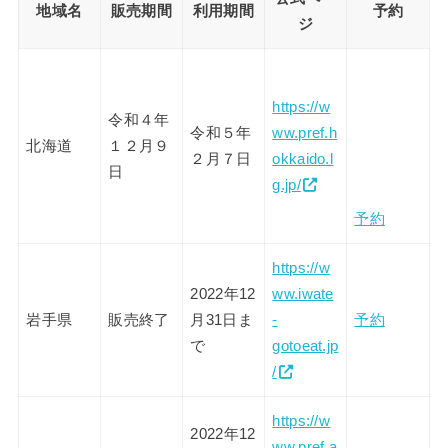
地域名
販売期間
利用期間
予約
ジ
https://w
令和４年
令和５年
ww.pref.h
北海道
１２月９
２月７日
okkaido.l
日
g.jp/
予約
https://w
2022年12
ww.iwate
岩手県
販売終了
月31日ま
-
予約
で
gotoeat.jp
/
https://w
2022年12
ww.pref.a