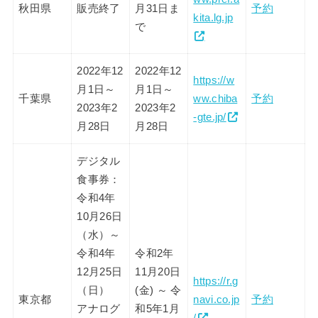
秋田県
販売終了
月31日ま
予約
kita.lg.jp
で
2022年12
2022年12
https://w
月1日～
月1日～
千葉県
ww.chiba
予約
2023年2
2023年2
-gte.jp/
月28日
月28日
デジタル
食事券：
令和4年
10月26日
（水）～
令和4年
令和2年
12月25日
11月20日
https://r.g
（日）
(金) ～ 令
東京都
navi.co.jp
予約
アナログ
和5年1月
/