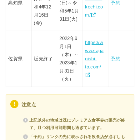
高知県
(日)～令
予約
和4年12
kochi.co
和5年1月
月16日
m/
31日(火)
(金)
2022年9
https://w
月1日
ww.saga
（木）～
佐賀県
販売終了
oishi-
予約
2023年1
to.com/
月31日
（火）
注意点
上記以外の地域は既にプレミアム食事券の販売が終
了、且つ利用可能期間も過ぎています。
「予約」リンクの先に表示される飲食店が必ずしも