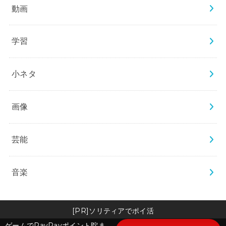
動画
学習
小ネタ
画像
芸能
音楽
[PR]ソリティアでポイ活
ゲームでPayPayポイント貯ま