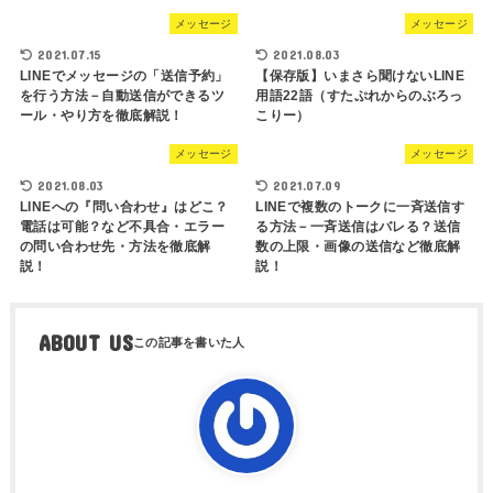
メッセージ
メッセージ
2021.07.15
2021.08.03
LINEでメッセージの「送信予約」
【保存版】いまさら聞けないLINE
を行う方法－自動送信ができるツ
用語22語（すたぷれからのぶろっ
ール・やり方を徹底解説！
こりー）
メッセージ
メッセージ
2021.08.03
2021.07.09
LINEへの『問い合わせ』はどこ？
LINEで複数のトークに一斉送信す
電話は可能？など不具合・エラー
る方法－一斉送信はバレる？送信
の問い合わせ先・方法を徹底解
数の上限・画像の送信など徹底解
説！
説！
ABOUT US