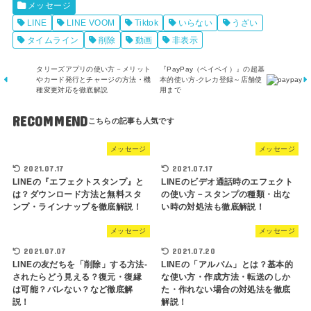
メッセージ
LINE
LINE VOOM
Tiktok
いらない
うざい
タイムライン
削除
動画
非表示
タリーズアプリの使い方－メリット
『PayPay（ペイペイ）』の超基
やカード発行とチャージの方法・機
本的使い方-クレカ登録～店舗使
種変更対応を徹底解説
用まで
RECOMMEND
メッセージ
メッセージ
2021.07.17
2021.07.17
LINEの『エフェクトスタンプ』と
LINEのビデオ通話時のエフェクト
は？ダウンロード方法と無料スタ
の使い方－スタンプの種類・出な
ンプ・ラインナップを徹底解説！
い時の対処法も徹底解説！
メッセージ
メッセージ
2021.07.07
2021.07.20
LINEの友だちを「削除」する方法-
LINEの「アルバム」とは？基本的
されたらどう見える？復元・復縁
な使い方・作成方法・転送のしか
は可能？バレない？など徹底解
た・作れない場合の対処法を徹底
説！
解説！