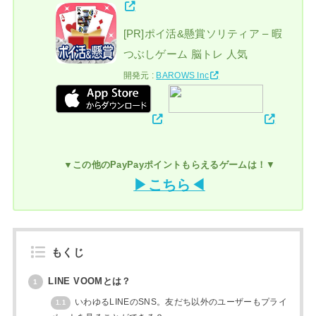
[PR]ポイ活&懸賞ソリティア – 暇
つぶしゲーム 脳トレ 人気
開発元 :
BAROWS Inc
▼この他のPayPayポイントもらえるゲームは！
▼
▶こちら◀
もくじ
LINE VOOMとは？
1
いわゆるLINEのSNS。友だち以外のユーザーもプライ
1.1