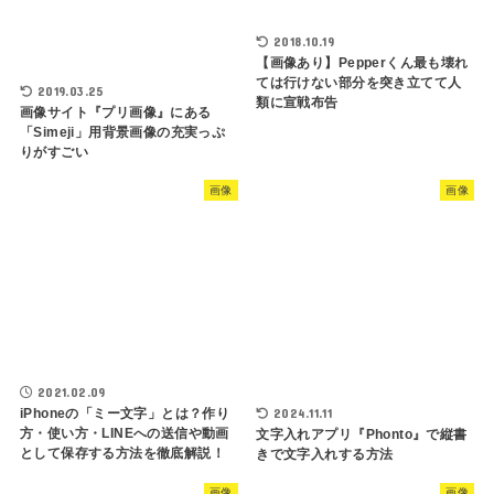
2018.10.19
【画像あり】Pepperくん最も壊れ
ては行けない部分を突き立てて人
2019.03.25
類に宣戦布告
画像サイト『プリ画像』にある
「Simeji」用背景画像の充実っぷ
りがすごい
画像
画像
2021.02.09
iPhoneの「ミー文字」とは？作り
2024.11.11
方・使い方・LINEへの送信や動画
文字入れアプリ『Phonto』で縦書
として保存する方法を徹底解説！
きで文字入れする方法
画像
画像