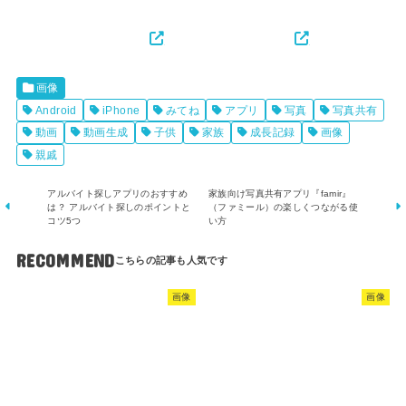
画像
Android
iPhone
みてね
アプリ
写真
写真共有
動画
動画生成
子供
家族
成長記録
画像
親戚
アルバイト探しアプリのおすすめ
家族向け写真共有アプリ『famir』
は？ アルバイト探しのポイントと
（ファミール）の楽しくつながる使
コツ5つ
い方
RECOMMEND
画像
画像