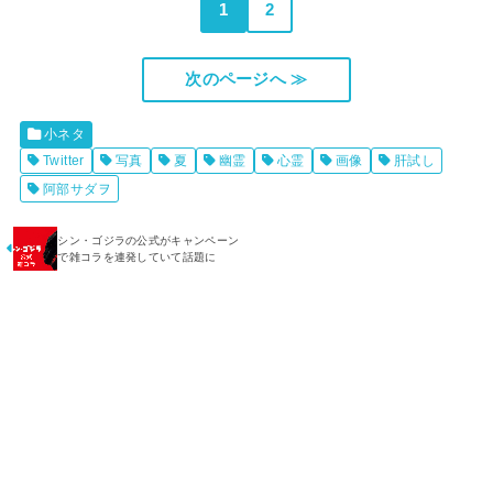
1
2
次のページへ ≫
小ネタ
Twitter
写真
夏
幽霊
心霊
画像
肝試し
阿部サダヲ
シン・ゴジラの公式がキャンペーン
で雑コラを連発していて話題に