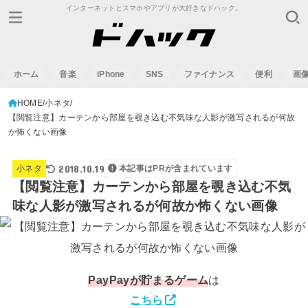
インターネットとスマホやアプリが大好きなドハック。
ホーム
音楽
iPhone
SNS
ファイナンス
便利
画
HOME
小ネタ
【閲覧注意】カーテンから部屋を覗き込む不気味な人影が激写されるが何故
か怖くない画像
2018.10.19
小ネタ
本記事はPRが含まれています
【閲覧注意】カーテンから部屋を覗き込む不気
味な人影が激写されるが何故か怖くない画像
PayPay
が貯まるゲーム
は
こちら