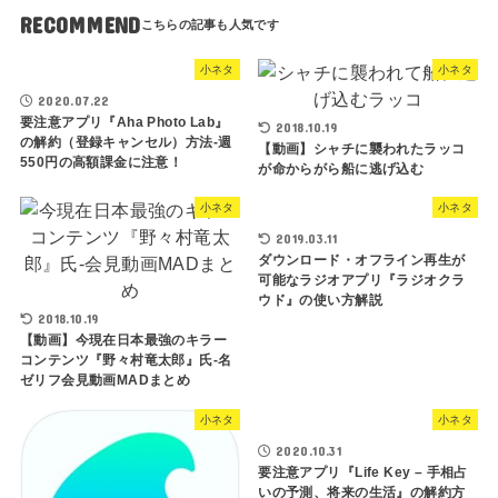
RECOMMEND
小ネタ
小ネタ
2020.07.22
要注意アプリ『Aha Photo Lab』
2018.10.19
の解約（登録キャンセル）方法-週
【動画】シャチに襲われたラッコ
550円の高額課金に注意！
が命からがら船に逃げ込む
小ネタ
小ネタ
2019.03.11
ダウンロード・オフライン再生が
可能なラジオアプリ『ラジオクラ
ウド』の使い方解説
2018.10.19
【動画】今現在日本最強のキラー
コンテンツ『野々村竜太郎』氏-名
ゼリフ会見動画MADまとめ
小ネタ
小ネタ
2020.10.31
要注意アプリ『Life Key – 手相占
いの予測、将来の生活』の解約方