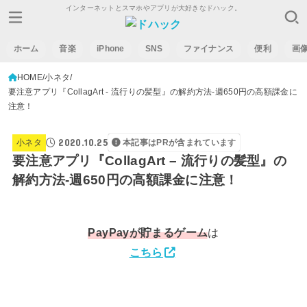
インターネットとスマホやアプリが大好きなドハック。
ホーム
音楽
iPhone
SNS
ファイナンス
便利
画
HOME
小ネタ
要注意アプリ『CollagArt - 流行りの髪型』の解約方法-週650円の高額課金に
注意！
2020.10.25
小ネタ
本記事はPRが含まれています
要注意アプリ『CollagArt – 流行りの髪型』の
解約方法-週650円の高額課金に注意！
PayPay
が貯まるゲーム
は
こちら