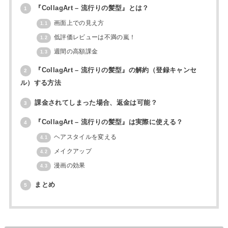
『CollagArt – 流行りの髪型』とは？
1
画面上での見え方
1.1
低評価レビューは不満の嵐！
1.2
週間の高額課金
1.3
『CollagArt – 流行りの髪型』の解約（登録キャンセ
2
ル）する方法
課金されてしまった場合、返金は可能？
3
『CollagArt – 流行りの髪型』は実際に使える？
4
ヘアスタイルを変える
4.1
メイクアップ
4.2
漫画の効果
4.3
まとめ
5