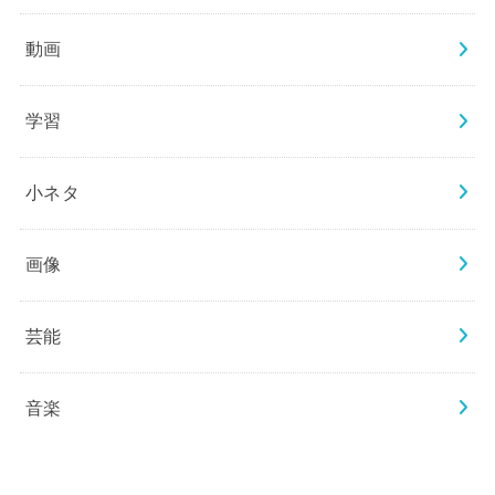
動画
学習
小ネタ
画像
芸能
音楽