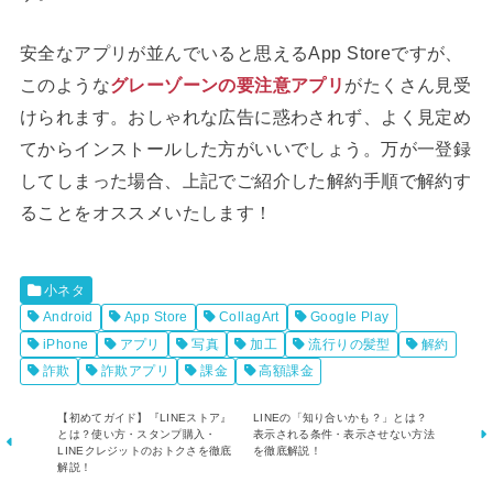
安全なアプリが並んでいると思えるApp Storeですが、
このような
グレーゾーンの要注意アプリ
がたくさん見受
けられます。おしゃれな広告に惑わされず、よく見定め
てからインストールした方がいいでしょう。万が一登録
してしまった場合、上記でご紹介した解約手順で解約す
ることをオススメいたします！
小ネタ
Android
App Store
CollagArt
Google Play
iPhone
アプリ
写真
加工
流行りの髪型
解約
詐欺
詐欺アプリ
課金
高額課金
【初めてガイド】『LINEストア』
LINEの「知り合いかも？」とは？
とは？使い方・スタンプ購入・
表示される条件・表示させない方法
LINEクレジットのおトクさを徹底
を徹底解説！
解説！