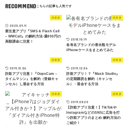
RECOMMEND
小ネタ
小ネタ
2020.09.11
要注意アプリ『SMS & Flash Call
– WWCall』の解約方法-週850円の
2018.10.19
高額課金に注意！
各有名ブランドの香水瓶モデル
iPhoneケースをまとめてみた
小ネタ
小ネタ
2019.12.06
2019.12.06
詐欺アプリ注意！『OopsCam –
詐欺アプリ！？『Mask Studio』
タイムマシン』を解約（登録キャ
の定期購読を解約（キャンセ
ンセル）し退会する方法
ル）・退会する方法
小ネタ
小ネタ
2019.08.20
【詐欺アプリ注意！】TikTokや
InstagramなどのSNSに広告を打
つ詐欺アプリのまとめ-解約方法の
ご紹介！