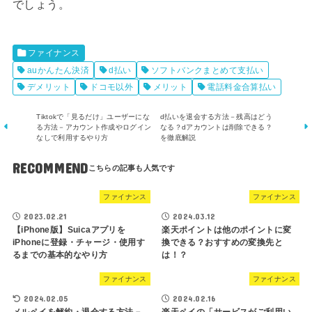
でしょう。
ファイナンス
auかんたん決済
d払い
ソフトバンクまとめて支払い
デメリット
ドコモ以外
メリット
電話料金合算払い
Tiktokで「見るだけ」ユーザーにな
d払いを退会する方法－残高はどう
る方法－アカウント作成やログイン
なる？dアカウントは削除できる？
なしで利用するやり方
を徹底解説
RECOMMEND
ファイナンス
ファイナンス
2023.02.21
2024.03.12
【iPhone版】Suicaアプリを
楽天ポイントは他のポイントに変
iPhoneに登録・チャージ・使用す
換できる？おすすめの変換先と
るまでの基本的なやり方
は！？
ファイナンス
ファイナンス
2024.02.05
2024.02.16