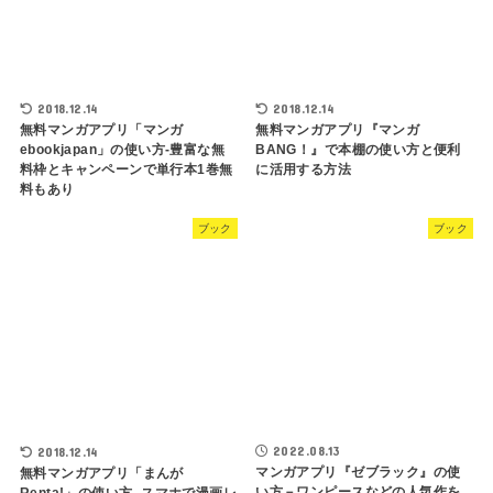
2018.12.14
2018.12.14
無料マンガアプリ「マンガ
無料マンガアプリ『マンガ
ebookjapan」の使い方-豊富な無
BANG！』で本棚の使い方と便利
料枠とキャンペーンで単行本1巻無
に活用する方法
料もあり
ブック
ブック
2022.08.13
2018.12.14
マンガアプリ『ゼブラック』の使
無料マンガアプリ「まんが
い方－ワンピースなどの人気作を
Renta!」の使い方- スマホで漫画レ