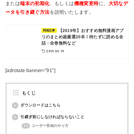
または
端末の初期化
、もしくは
機種変更時
に、
大切なデ
ータを引き継ぐ方法
を説明いたします。
【2019年】おすすめ無料漫画アプ
関連記事
リのまとめ超厳選20本！待たずに読める全
話・全巻無料など
2019.05.19
[adrotate banner=”91″]
もくじ
ダウンロードはこちら
1
引継ぎ前にしなければならないこと
2
ユーザー登録のやり方
2.1