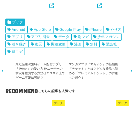
ブック
Android
App Store
Google Play
iPhone
やり方
アプリ
アプリ消去
データ
別マガ
少年マガジン
引き継ぎ
復元
機種変更
漫画
無料
講談社
週マガ
最近話題の無料ゲーム配信アプリ
マンガアプリ『マガポケ』の新機能
『Twitch』の使い方-他ユーザーの
「チケット」とは？どんな作品も読
実況を観賞する方法は？スマホ上で
める「プレミアムチケット」の詳細
ゲーム実況は可能？
もご紹介！
RECOMMEND
ブック
ブック