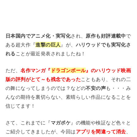
日本国内でアニメ化・実写化
され、
原作も好評連載中
で
ある超大作『
進撃の巨人
』が、
ハリウッドでも実写化さ
れる
ことが最近発表されましたね！
ただ、
名作マンガ『
ドラゴンボール
』のハリウッド映画
版の評判がとて～も残念であった
こともあり、それの二
の舞になってしまうのでは？などの
不安の声
も・・・み
んなの期待を裏切らない、素晴らしい作品になることを
信じてます！
さて、これまでに『
マガポケ
』の機能や検証など色々と
ご紹介してきましたが、今回は
アプリを間違って消去
、