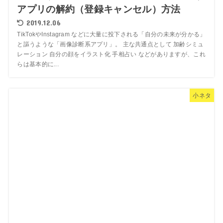
アプリの解約（登録キャンセル）方法
2019.12.06
TikTokやInstagram などに大量に投下される「自分の未来が分かる」
と謳うような「画像診断系アプリ」。 主な共通点として 加齢シミュ
レーション 自分の顔をイラスト化 手相占い などがありますが、これ
らは基本的に...
小ネタ