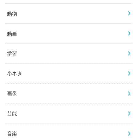
動物
動画
学習
小ネタ
画像
芸能
音楽