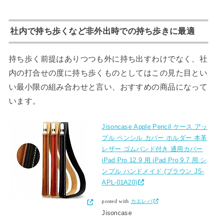
社内で持ち歩くなど非外出時での持ち歩きに最適
持ち歩く前提はありつつも外に持ち出すわけでなく、社
内の打合せの度に持ち歩くものとしてはこの見た目とい
い最小限の組み合わせと言い、おすすめの商品になって
います。
Jisoncase Apple Pencil ケース アッ
プル ペンシル カバー ホルダー 本革
レザー ゴムバンド付き 通用カバー
iPad Pro 12.9 用 iPad Pro 9.7 用 シ
ンプル ハンドメイド (ブラウン JS-
APL-01A20)
posted with
カエレバ
Jisoncase