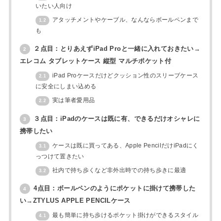
いたい人向け
アタッチメントやケーブル、なんならボールペンまで
1.2
も
２点目：とりあえずiPad Proと一緒に入れておきたい→
2
エレコム タブレットケース 縦型 マルチポケット付
iPad Proケースだけどクッション性のスリーブケース
2.1
に安全にしまい込める
実は筆者愛用品
2.2
３点目：iPadのケースは既に有、できるだけオシャレに
3
携帯したい
ケースは既に買ってある、Apple PencilだけiPadにく
3.1
っつけて置きたい
社内で持ち歩くなど非外出時での持ち歩きに最適
3.2
4点目：ボールペンのようにポケットに掛けて携帯した
4
い→ZTYLUS APPLE PENCILケース
最も簡単に持ち歩けるポケット掛けができるスタイル
4.1