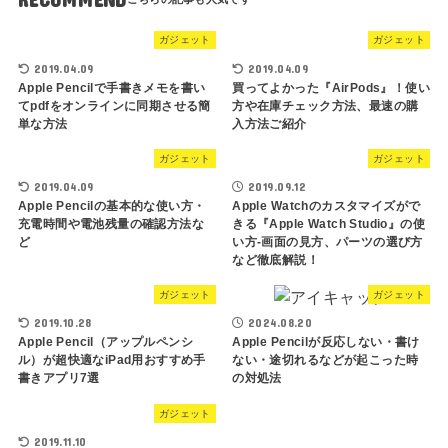
ガジェット
ガジェット
2019.04.09
2019.04.09
Apple Pencilで手書きメモを書い
買ってよかった『AirPods』！使い
てpdfをオンラインに同期させる簡
方や在庫チェック方法、最速の購
単な方法
入方法ご紹介
ガジェット
ガジェット
2019.04.09
2019.09.12
Apple Pencilの基本的な使い方・
Apple Watchのカスタマイズがで
充電時間や電池残量の確認方法な
きる『Apple Watch Studio』の使
ど
い方-画面の見方、パーツの選び方
など徹底解説！
ガジェット
ガジェット
2019.10.28
2024.08.20
Apple Pencil（アップルペンシ
Apple Pencilが反応しない・書け
ル）が超快適なiPad用おすすめ手
ない・途切れるなどが起こった時
書きアプリ7選
の対処法
ガジェット
2019.11.10