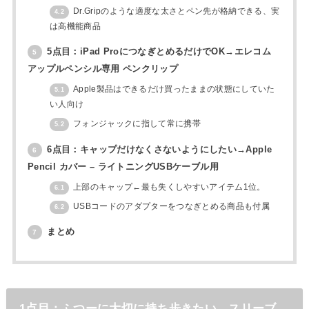
Dr.Gripのような適度な太さとペン先が格納できる、実
4.2
は高機能商品
5点目：iPad ProにつなぎとめるだけでOK→エレコム
5
アップルペンシル専用 ペンクリップ
Apple製品はできるだけ買ったままの状態にしていた
5.1
い人向け
フォンジャックに指して常に携帯
5.2
6点目：キャップだけなくさないようにしたい→Apple
6
Pencil カバー – ライトニングUSBケーブル用
上部のキャップ←最も失くしやすいアイテム1位。
6.1
USBコードのアダプターをつなぎとめる商品も付属
6.2
まとめ
7
1点目：ふつーに大切に持ち歩きたい→スリーブ