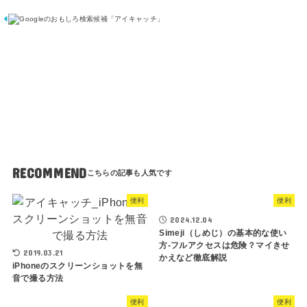
o
o
g
l
e
の
お
も
し
ろ
検
索
候
補
RECOMMEND
便利
便利
2024.12.04
Simeji（しめじ）の基本的な使い
方-フルアクセスは危険？マイきせ
2019.03.21
かえなど徹底解説
iPhoneのスクリーンショットを無
音で撮る方法
便利
便利