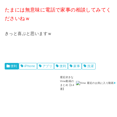
たまには無意味に電話で家事の相談してみてく
ださいねｗ
きっと喜ぶと思いますｗ
便利
iPhone
アプリ
便利
家事
洗濯
最近好きな
『
Vine動画の
○
まとめ【14
○
選】
は
』
で
見
つ
け
た
G