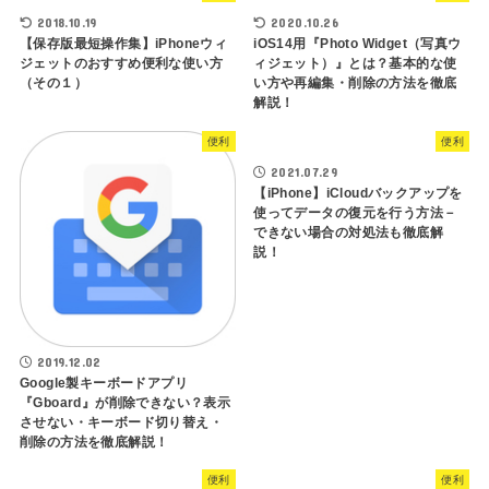
2018.10.19
2020.10.26
【保存版最短操作集】iPhoneウィ
iOS14用『Photo Widget（写真ウ
ジェットのおすすめ便利な使い方
ィジェット）』とは？基本的な使
（その１）
い方や再編集・削除の方法を徹底
解説！
便利
便利
2021.07.29
【iPhone】iCloudバックアップを
使ってデータの復元を行う方法－
できない場合の対処法も徹底解
説！
2019.12.02
Google製キーボードアプリ
『Gboard』が削除できない？表示
させない・キーボード切り替え・
削除の方法を徹底解説！
便利
便利