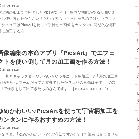
2021.11.30
宇宙柄の加工でご紹介したPicsArt(･∀･)！多彩な機能がある反面いま
いち使い方がわからない！という方もいらっしゃるのではないでしょ
うか？今回はPicsArtを使って手持ちの画像をカンタンに幻想的な雰囲
気に加工する方...
画像編集の本命アプリ『PicsArt』でエフェ
クトを使い倒して月の加工画を作る方法！
2021.11.30
今、月とキャラクターやいろいろなシルエットを加工した｢月の加工画
像｣が密かなブームだってご存知でしたか？上記の画像は全て｢月の加
工｣で検索をして出てきたものなんですよ！ [adrotate banner=”5...
ゆめかわいい♪PicsArtを使って宇宙柄加工を
カンタンに作るおすすめの方法！
2021.11.30
みなさま、｢ゆめかわいい｣ってご存知ですか(･∀･)？ 筆者は存じません