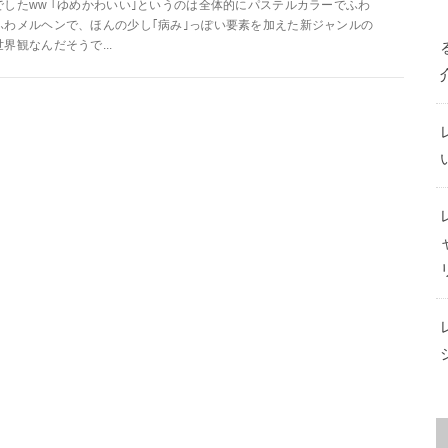
でしたww ｢ゆめかわいい｣というのは全体的にパステルカラーでふわ
ふわメルヘンで、ほんの少し｢病み｣っぽい要素を加えた新ジャンルの
世界観なんだそうで...