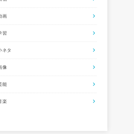
動画
学習
小ネタ
画像
芸能
音楽