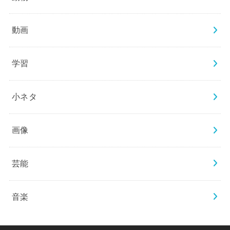
動画
学習
小ネタ
画像
芸能
音楽