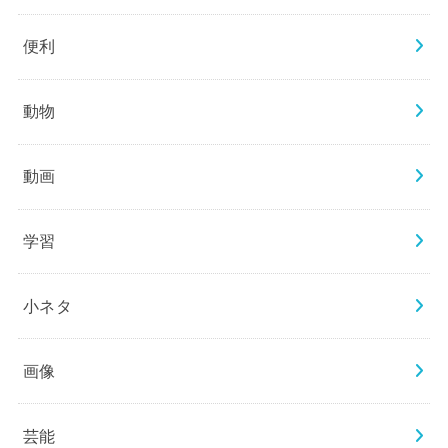
便利
動物
動画
学習
小ネタ
画像
芸能