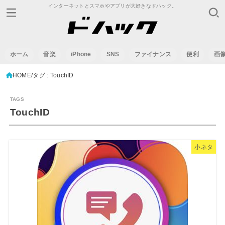
インターネットとスマホやアプリが大好きなドハック。
ホーム
音楽
iPhone
SNS
ファイナンス
便利
画
HOME
タグ : TouchID
TouchID
小ネタ