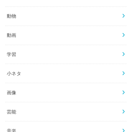
動物
動画
学習
小ネタ
画像
芸能
音楽