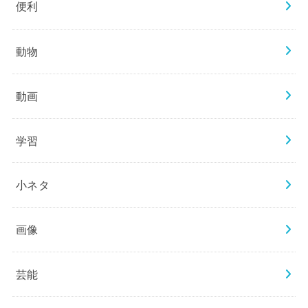
便利
動物
動画
学習
小ネタ
画像
芸能