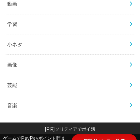
動画
学習
小ネタ
画像
芸能
音楽
[PR]ソリティアでポイ活
ゲームでPayPayポイント貯ま