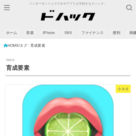
インターネットとスマホやアプリが大好きなドハック。
ホーム
音楽
iPhone
SNS
ファイナンス
便利
画
HOME
タグ : 育成要素
育成要素
小ネタ