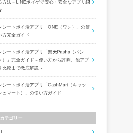
る方法－LINEポイゲで安心・安全なアプリ紹
介
レシートポイ活アプリ「ONE（ワン）」の使
い方完全ガイド
レシートポイ活アプリ「楽天Pasha（パシ
ャ）」完全ガイド～使い方から評判、他アプ
リ比較まで徹底解説～
レシートポイ活アプリ「CashMart（キャッ
シュマート）」の使い方ガイド
カテゴリー
I