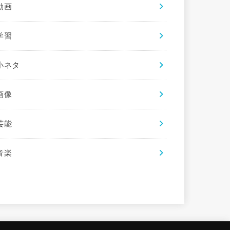
動画
学習
小ネタ
画像
芸能
音楽