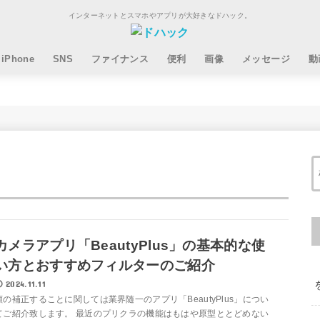
インターネットとスマホやアプリが大好きなドハック。
iPhone
SNS
ファイナンス
便利
画像
メッセージ
動
カメラアプリ「BeautyPlus」の基本的な使
い方とおすすめフィルターのご紹介
2024.11.11
顔の補正することに関しては業界随一のアプリ「BeautyPlus」につい
てご紹介致します。 最近のプリクラの機能はもはや原型ととどめない