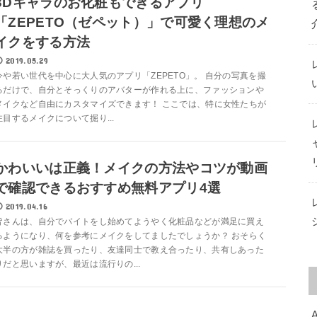
3Dキャラのお化粧もできるアプリ
「ZEPETO（ゼペット）」で可愛く理想のメ
イクをする方法
2019.05.29
今や若い世代を中心に大人気のアプリ「ZEPETO」。 自分の写真を撮
るだけで、自分とそっくりのアバターが作れる上に、ファッションや
メイクなど自由にカスタマイズできます！ ここでは、特に女性たちが
注目するメイクについて掘り...
かわいいは正義！メイクの方法やコツが動画
で確認できるおすすめ無料アプリ4選
2019.04.16
皆さんは、自分でバイトをし始めてようやく化粧品などが満足に買え
るようになり、何を参考にメイクをしてましたでしょうか？ おそらく
大半の方が雑誌を買ったり、友達同士で教え合ったり、共有しあった
りだと思いますが、最近は流行りの...
A