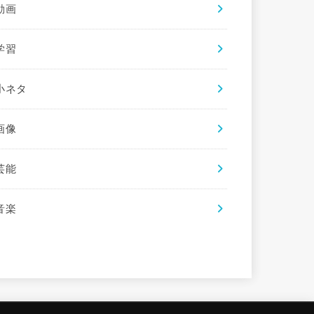
動画
学習
小ネタ
画像
芸能
音楽