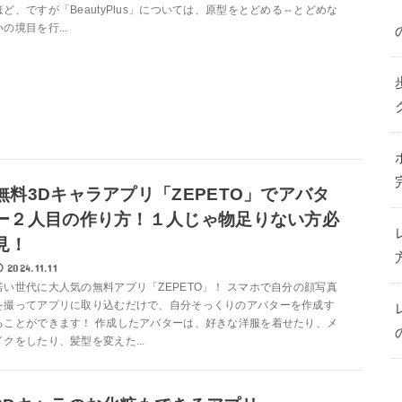
ほど、ですが「BeautyPlus」については、原型をとどめる⇔とどめな
いの境目を行...
無料3Dキャラアプリ「ZEPETO」でアバタ
ー２人目の作り方！１人じゃ物足りない方必
見！
2024.11.11
若い世代に大人気の無料アプリ「ZEPETO」！ スマホで自分の顔写真
を撮ってアプリに取り込むだけで、自分そっくりのアバターを作成す
ることができます！ 作成したアバターは、好きな洋服を着せたり、メ
イクをしたり、髪型を変えた...