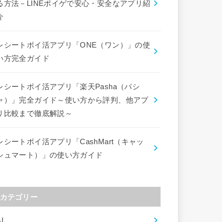
る方法－LINEポイゲで安心・安全なアプリ紹
介
レシートポイ活アプリ「ONE（ワン）」の使
い方完全ガイド
レシートポイ活アプリ「楽天Pasha（パシ
ャ）」完全ガイド～使い方から評判、他アプ
リ比較まで徹底解説～
レシートポイ活アプリ「CashMart（キャッ
シュマート）」の使い方ガイド
カテゴリー
I