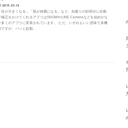
2019.03.18
「目が大きくなる」「肌が綺麗になる」など、自撮りの顔部分に自動
で補正をかけてくれるアプリはSNOWやLINE Cameraなどを始めかな
り多くのアプリに実装されています。 ただ、いずれもいい意味で多機
能ですが、パッと起動...