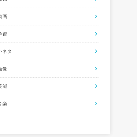
動画
学習
小ネタ
画像
芸能
音楽