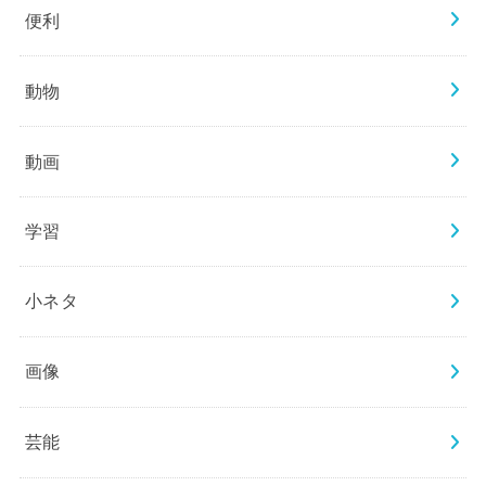
便利
動物
動画
学習
小ネタ
画像
芸能