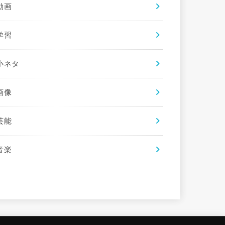
動画
学習
小ネタ
画像
芸能
音楽