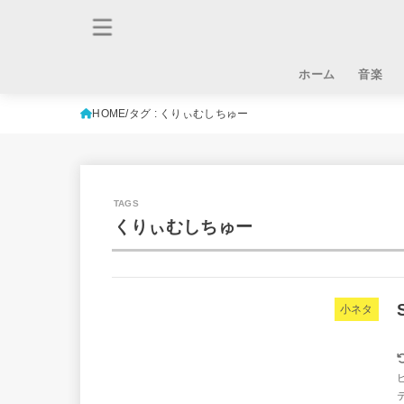
ホーム
音楽
HOME
タグ : くりぃむしちゅー
くりぃむしちゅー
小ネタ