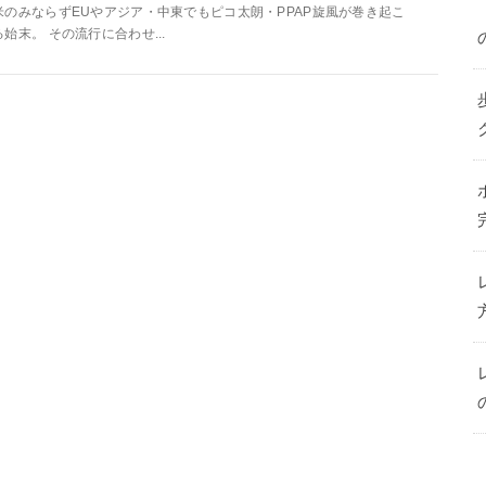
米のみならずEUやアジア・中東でもピコ太朗・PPAP旋風が巻き起こ
る始末。 その流行に合わせ...