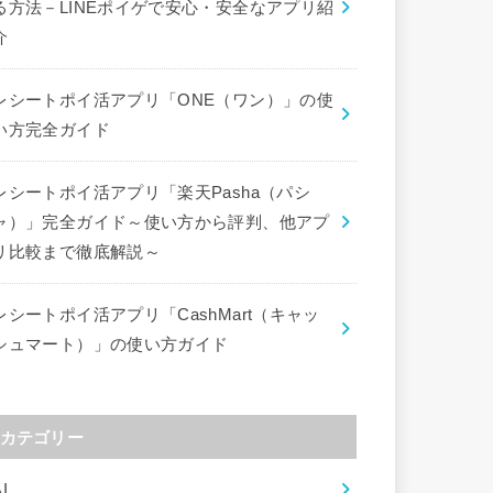
る方法－LINEポイゲで安心・安全なアプリ紹
介
レシートポイ活アプリ「ONE（ワン）」の使
い方完全ガイド
レシートポイ活アプリ「楽天Pasha（パシ
ャ）」完全ガイド～使い方から評判、他アプ
リ比較まで徹底解説～
レシートポイ活アプリ「CashMart（キャッ
シュマート）」の使い方ガイド
カテゴリー
I