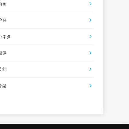
動画
学習
小ネタ
画像
芸能
音楽