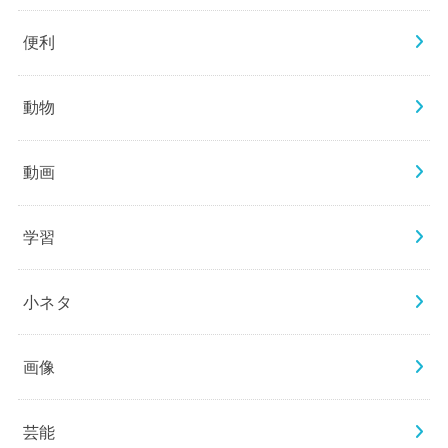
便利
動物
動画
学習
小ネタ
画像
芸能