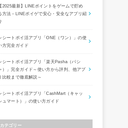
【2025最新】LINEポイントをゲームで貯め
る方法－LINEポイゲで安心・安全なアプリ紹
介
レシートポイ活アプリ「ONE（ワン）」の使
い方完全ガイド
レシートポイ活アプリ「楽天Pasha（パシ
ャ）」完全ガイド～使い方から評判、他アプ
リ比較まで徹底解説～
レシートポイ活アプリ「CashMart（キャッ
シュマート）」の使い方ガイド
カテゴリー