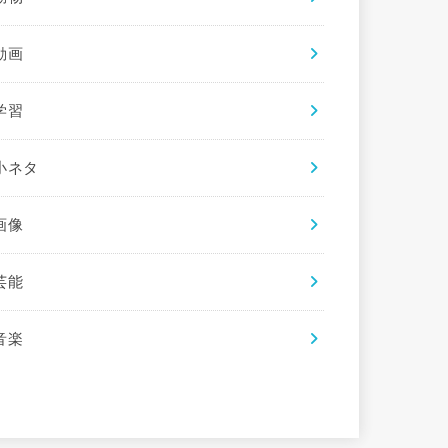
動画
学習
小ネタ
画像
芸能
音楽