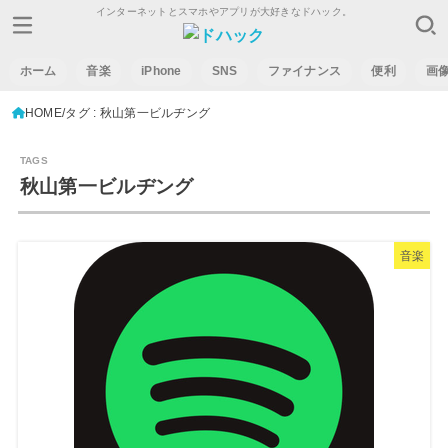
インターネットとスマホやアプリが大好きなドハック。
ホーム
音楽
iPhone
SNS
ファイナンス
便利
画
HOME
タグ : 秋山第一ビルヂング
秋山第一ビルヂング
音楽