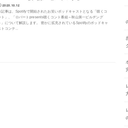
2020.10.12
本記事は、Spotifyで開始されたお笑いポッドキャストとなる「聴くコ
ント」、「ロバートpresents聴くコント番組～秋山第一ビルヂング
～」について解説します。 密かに拡充されているSpotifyのポッドキャ
ストコンテ...