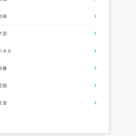
動画
学習
小ネタ
画像
芸能
音楽