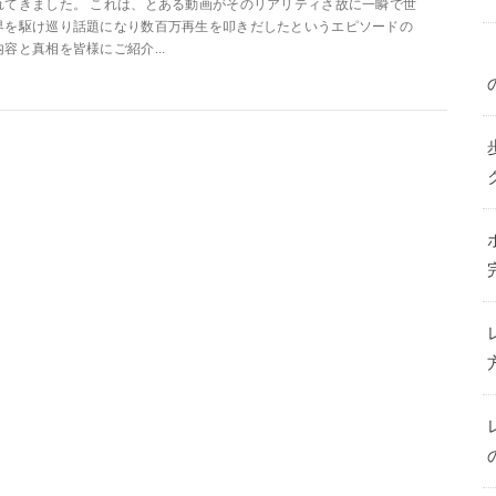
れてきました。 これは、とある動画がそのリアリティさ故に一瞬で世
界を駆け巡り話題になり数百万再生を叩きだしたというエピソードの
内容と真相を皆様にご紹介...