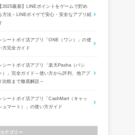
【2025最新】LINEポイントをゲームで貯め
る方法－LINEポイゲで安心・安全なアプリ紹
介
レシートポイ活アプリ「ONE（ワン）」の使
い方完全ガイド
レシートポイ活アプリ「楽天Pasha（パシ
ャ）」完全ガイド～使い方から評判、他アプ
リ比較まで徹底解説～
レシートポイ活アプリ「CashMart（キャッ
シュマート）」の使い方ガイド
カテゴリー