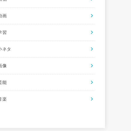
動画
学習
小ネタ
画像
芸能
音楽