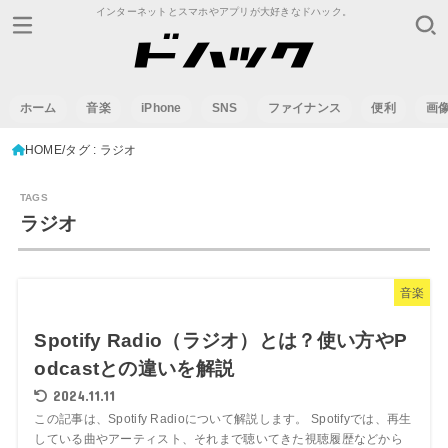
インターネットとスマホやアプリが大好きなドハック。
ホーム
音楽
iPhone
SNS
ファイナンス
便利
画
HOME
タグ : ラジオ
ラジオ
音楽
Spotify Radio（ラジオ）とは？使い方やP
odcastとの違いを解説
2024.11.11
この記事は、Spotify Radioについて解説します。 Spotifyでは、再生
している曲やアーティスト、それまで聴いてきた視聴履歴などから