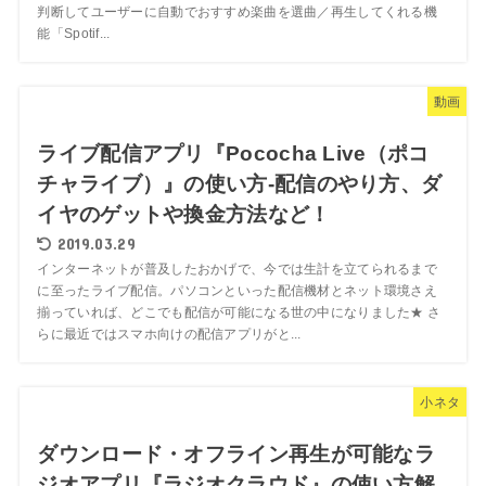
判断してユーザーに自動でおすすめ楽曲を選曲／再生してくれる機
能「Spotif...
動画
ライブ配信アプリ『Pococha Live（ポコ
チャライブ）』の使い方-配信のやり方、ダ
イヤのゲットや換金方法など！
2019.03.29
インターネットが普及したおかげで、今では生計を立てられるまで
に至ったライブ配信。パソコンといった配信機材とネット環境さえ
揃っていれば、どこでも配信が可能になる世の中になりました★ さ
らに最近ではスマホ向けの配信アプリがと...
小ネタ
ダウンロード・オフライン再生が可能なラ
ジオアプリ『ラジオクラウド』の使い方解