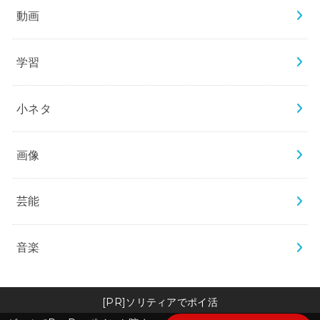
動画
学習
小ネタ
画像
芸能
音楽
[PR]ソリティアでポイ活