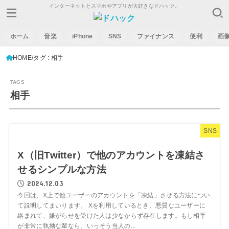
インターネットとスマホやアプリが大好きなドハック。
ホーム
音楽
iPhone
SNS
ファイナンス
便利
画
HOME
タグ : 相手
相手
SNS
X（旧Twitter）で他のアカウントを凍結さ
せるシンプルな方法
2024.12.03
今回は、X上で他ユーザーのアカウントを「凍結」させる方法につい
て説明してまいります。 Xを利用しているとき、悪質なユーザーに
絡まれて、嫌がらせを受けた人は少なからず存在します。もし相手
が非常に執拗な輩なら、いっそう当人の...