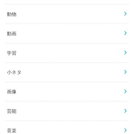
動物
動画
学習
小ネタ
画像
芸能
音楽