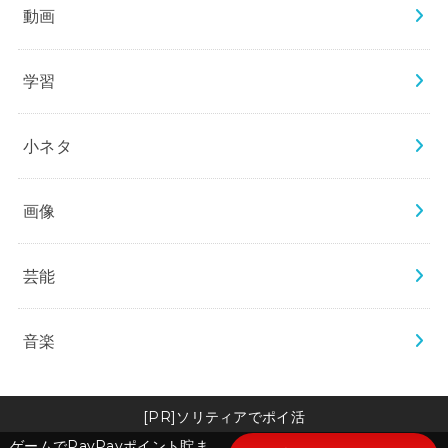
動画
学習
小ネタ
画像
芸能
音楽
[PR]ソリティアでポイ活
ゲームでPayPayポイント貯ま